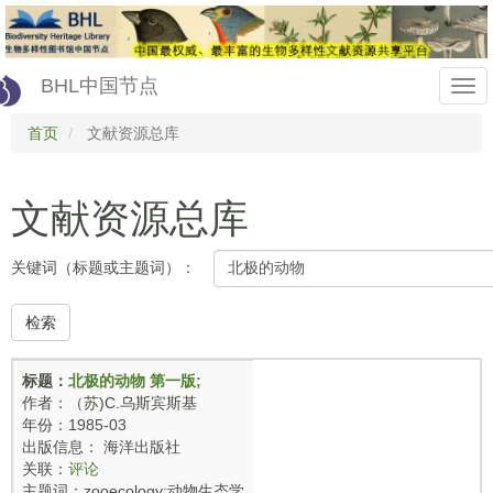
Skip
to
main
content
BHL中国节点
Togg
首页
文献资源总库
navi
文献资源总库
关键词（标题或主题词）：
检索
标题：
北极的动物 第一版;
作者：（苏)C.乌斯宾斯基
年份：1985-03
出版信息： 海洋出版社
关联：
评论
主题词：zooecology;动物生态学