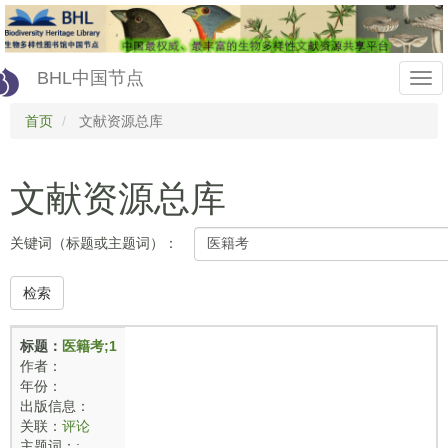
Skip
to
main
content
BHL中国节点
Togg
首页
文献资源总库
navi
文献资源总库
关键词（标题或主题词）：
检索
标题：
医籍考;1
作者：
年份：
出版信息：
关联：
评论
主题词：;