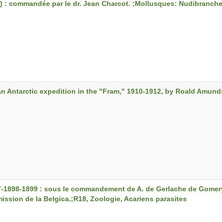
5) : commandée par le dr. Jean Charcot. ;Mollusques: Nudibranch
n Antarctic expedition in the "Fram," 1910-1912, by Roald Amunds
7-1898-1899 : sous le commandement de A. de Gerlache de Gomery.
ssion de la Belgica.;R18, Zoologie, Acariens parasites