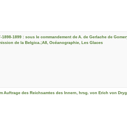
7-1898-1899 : sous le commandement de A. de Gerlache de Gomery.
ission de la Belgica.;A8, Océanographie, Les Glaces
m Auftrage des Reichsamtes des Innern, hrsg. von Erich von Dryga