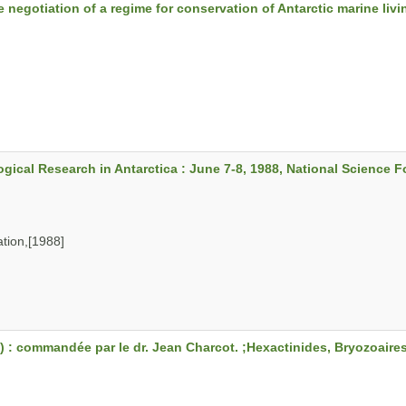
negotiation of a regime for conservation of Antarctic marine livi
gical Research in Antarctica : June 7-8, 1988, National Science 
ion,[1988]
) : commandée par le dr. Jean Charcot. ;Hexactinides, Bryozoaire