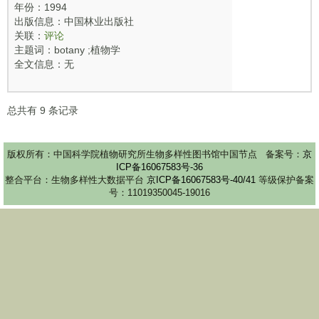
年份：1994
出版信息：中国林业出版社
关联：
评论
主题词：botany ;植物学
全文信息：无
总共有
9
条记录
版权所有：中国科学院植物研究所生物多样性图书馆中国节点 备案号：
京
ICP备16067583号-36
整合平台：生物多样性大数据平台
京ICP备16067583号-40/41
等级保护备案
号：11019350045-19016