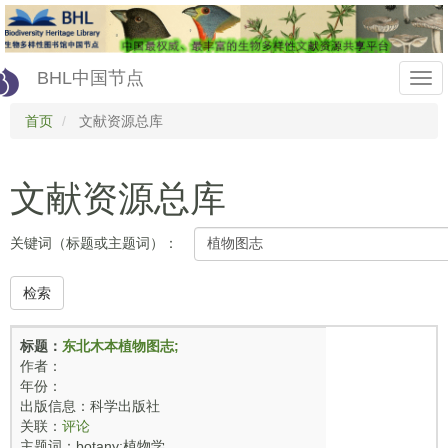
Skip
to
main
content
BHL中国节点
Togg
首页
文献资源总库
navi
文献资源总库
关键词（标题或主题词）：
检索
标题：
东北木本植物图志;
作者：
年份：
出版信息：科学出版社
关联：
评论
主题词：botany;植物学