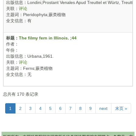
出版信息：Londini,Prostant Venales Apud Treuttel et Würtz, Treuttel Fil
关联：
评论
主题词：Pteridophyta;蕨类植物
全文信息：有
标题：
The filmy fern in Illinois. ;44
作者：
年份：
出版信息：Urbana,1961.
关联：
评论
主题词：Ferns;蕨类植物
全文信息：无
总共有
170
条记录
Pagination
当
1
Page
2
Page
3
Page
4
Page
5
Page
6
Page
7
Page
8
Page
9
Next
next
末
末页 »
前
page
页
页