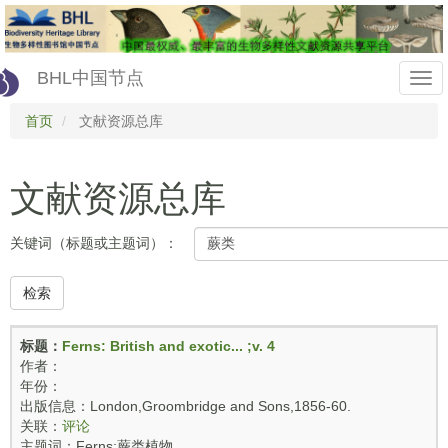
Skip
to
main
content
BHL中国节点
Togg
首页
文献资源总库
navi
文献资源总库
关键词（标题或主题词）：
检索
标题：
Ferns: British and exotic... ;v. 4
作者：
年份：
出版信息：London,Groombridge and Sons,1856-60.
关联：
评论
主题词：Ferns;蕨类植物