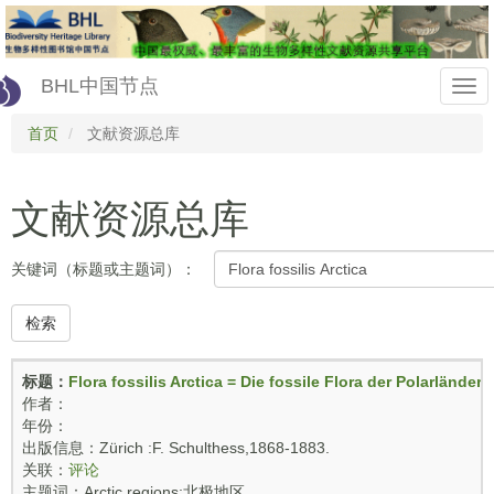
Skip
to
main
content
BHL中国节点
Togg
首页
文献资源总库
navi
文献资源总库
关键词（标题或主题词）：
检索
标题：
Flora fossilis Arctica = Die fossile Flora der Polarländer ..
作者：
年份：
出版信息：Zürich :F. Schulthess,1868-1883.
关联：
评论
主题词：Arctic regions;北极地区