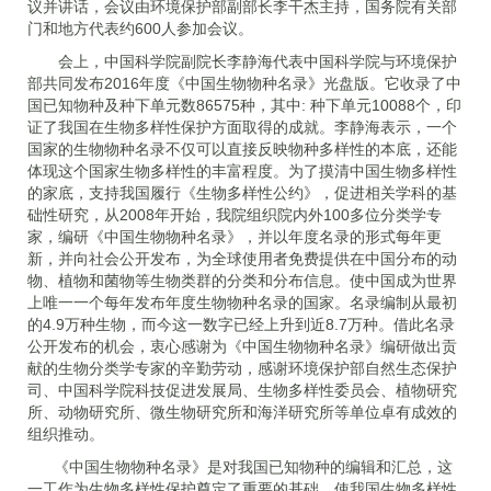
议并讲话，会议由环境保护部副部长李干杰主持，国务院有关部
门和地方代表约600人参加会议。
会上，中国科学院副院长李静海代表中国科学院与环境保护
部共同发布2016年度《中国生物物种名录》光盘版。它收录了中
国已知物种及种下单元数86575种，其中: 种下单元10088个，印
证了我国在生物多样性保护方面取得的成就。李静海表示，一个
国家的生物物种名录不仅可以直接反映物种多样性的本底，还能
体现这个国家生物多样性的丰富程度。为了摸清中国生物多样性
的家底，支持我国履行《生物多样性公约》，促进相关学科的基
础性研究，从2008年开始，我院组织院内外100多位分类学专
家，编研《中国生物物种名录》，并以年度名录的形式每年更
新，并向社会公开发布，为全球使用者免费提供在中国分布的动
物、植物和菌物等生物类群的分类和分布信息。使中国成为世界
上唯一一个每年发布年度生物物种名录的国家。名录编制从最初
的4.9万种生物，而今这一数字已经上升到近8.7万种。借此名录
公开发布的机会，衷心感谢为《中国生物物种名录》编研做出贡
献的生物分类学专家的辛勤劳动，感谢环境保护部自然生态保护
司、中国科学院科技促进发展局、生物多样性委员会、植物研究
所、动物研究所、微生物研究所和海洋研究所等单位卓有成效的
组织推动。
《中国生物物种名录》是对我国已知物种的编辑和汇总，这
一工作为生物多样性保护奠定了重要的基础，使我国生物多样性